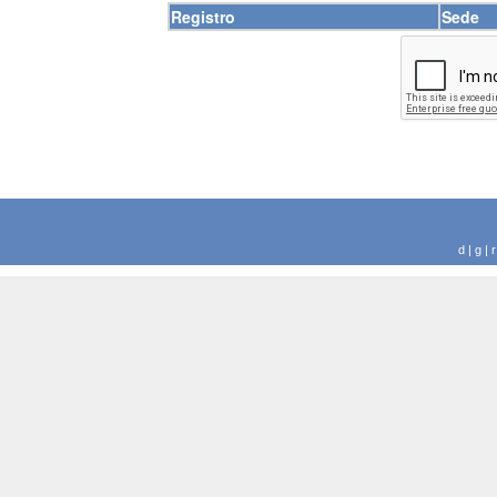
Registro
Sede
d | g |